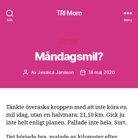
TRI Mom
Sök
Meny
Kategorier
LÖPNING
Måndagsmil?
Av
Jessica Jansson
18 maj 2020
Inläggsförfattare
Inläggsdatum
Tänkte överaska kroppen med att inte köra en
mil idag, utan en halvmara; 21,10 km. Gick ju
inte helt enligt planen. Pallade inte hela. Surt.
Det började bra, matade av kilometer efter