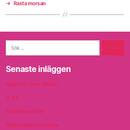
→
Rasta morsan
Sök
efter:
Senaste inläggen
Sjukt hur man tänker…
V. 33
Backintervaller
Måndagsmil + moms