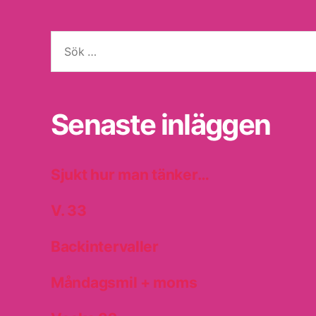
Sök
efter:
Senaste inläggen
Sjukt hur man tänker…
V. 33
Backintervaller
Måndagsmil + moms