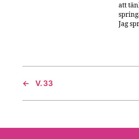
att tä
spring
Jag sp
←
V. 33