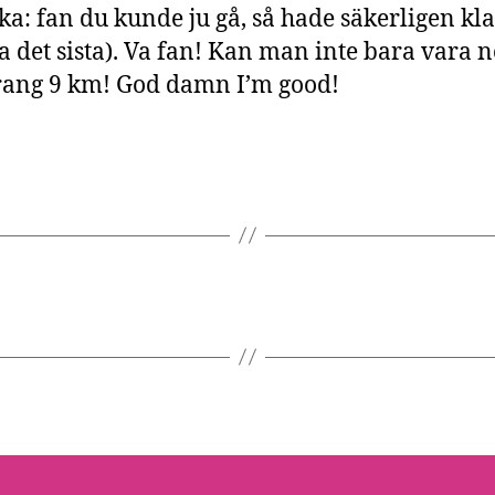
nka: fan du kunde ju gå, så hade säkerligen kla
a det sista). Va fan! Kan man inte bara vara n
rang 9 km! God damn I’m good!