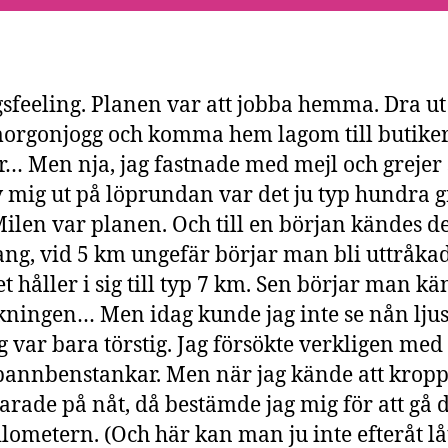
sfeeling. Planen var att jobba hemma. Dra ut
morgonjogg och komma hem lagom till butike
… Men nja, jag fastnade med mejl och grejer 
v mig ut på löprundan var det ju typ hundra 
ilen var planen. Och till en början kändes de
ng, vid 5 km ungefär börjar man bli uttråka
et håller i sig till typ 7 km. Sen börjar man k
ningen… Men idag kunde jag inte se nån lju
ag var bara törstig. Jag försökte verkligen med
annbenstankar. Men när jag kände att krop
varade på nåt, då bestämde jag mig för att gå 
kilometern. (Och här kan man ju inte efteråt lå