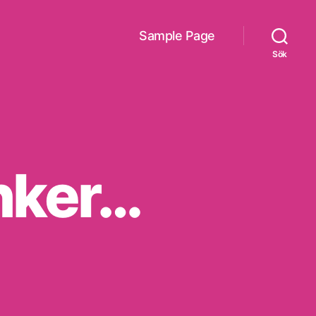
Sample Page
Sök
nker…