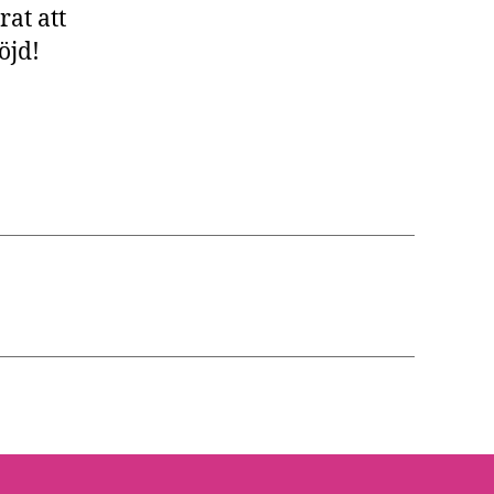
rat att
öjd!