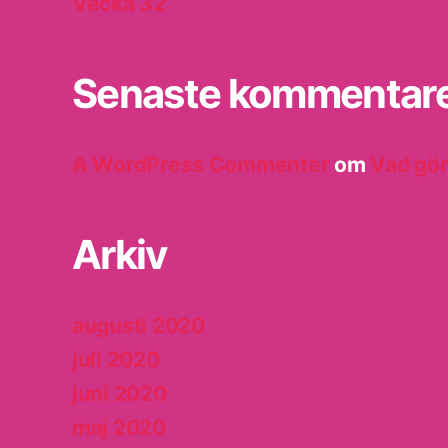
Vecka 32
Senaste kommentar
A WordPress Commenter
om
Vad gör
Arkiv
augusti 2020
juli 2020
juni 2020
maj 2020