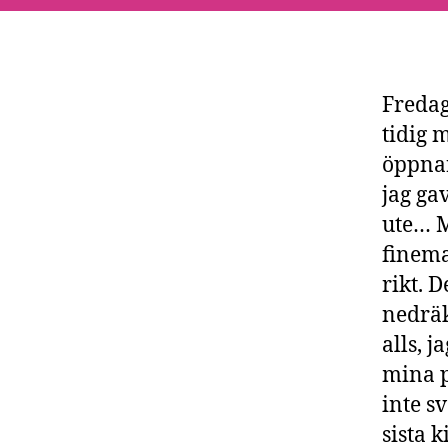
Fredag
tidig 
öppnar
jag ga
ute… M
finema
rikt. D
nedräk
alls, j
mina p
inte s
sista 