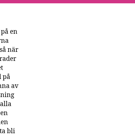
 på en
rna
så när
grader
t
d på
änna av
sning
 alla
pen
den
ta bli