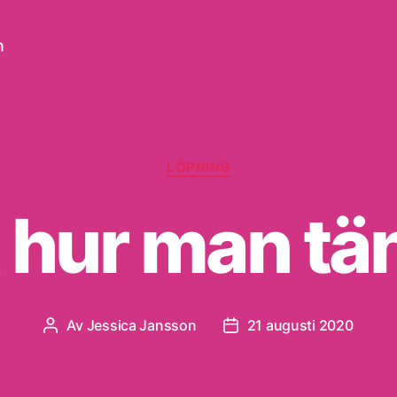
n
Kategorier
LÖPNING
t hur man tä
Av
Jessica Jansson
21 augusti 2020
Inläggsförfattare
Inläggsdatum